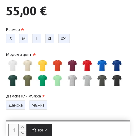
55,00 €
Размер
S
М
L
XL
XXL
Модел и цвят
Дамска или мъжка
Дамска
Мъжка
КУПИ