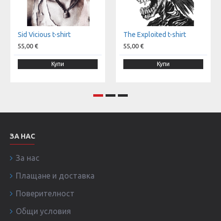
Sid Vicious t-shirt
The Exploited t-shirt
55,00 €
55,00 €
Купи
Купи
ЗА НАС
За нас
Плащане и доставка
Поверителност
Общи условия