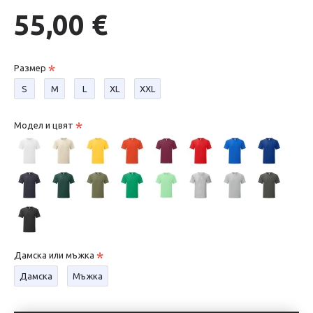
55,00 €
Размер
S
М
L
XL
XXL
Модел и цвят
Дамска или мъжка
Дамска
Мъжка