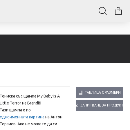
ТАБЛИЦА С РАЗМЕРИ
Тениска със щампа
My Baby Is A
Little Terror на Branditi
ЗАПИТВАНЕ ЗА ПРОДУКТА
Тази щампа е по
едноименната картина
на Антон
Терзиев. Ако не можете да си