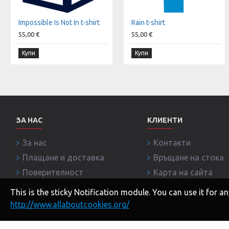
Impossible Is Not In t-shirt
Rain t-shirt
55,00 €
55,00 €
Купи
Купи
ЗА НАС
КЛИЕНТИ
За нас
Контакти
Плащане и доставка
Връщане на стока
Поверителност
Карта на сайта
Общи условия
This is the sticky Notification module. You can use it for
http://www.allaboutcookies.org/