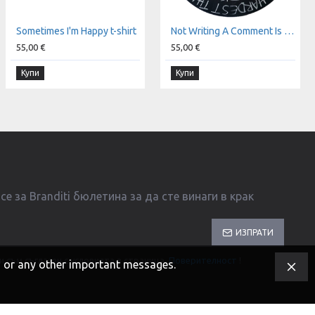
Sometimes I'm Happy t-shirt
Not Writing A Comment Is The Hardest Thing To Do t-shirt
55,00 €
55,00 €
Купи
Купи
е за Branditi бюлетина за да сте винаги в крак
ИЗПРАТИ
и съм съгласен с условията в страница
Поверителност
!
s, or any other important messages.