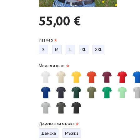
55,00 €
Размер
S
М
L
XL
XXL
Модел и цвят
Дамска или мъжка
Дамска
Мъжка