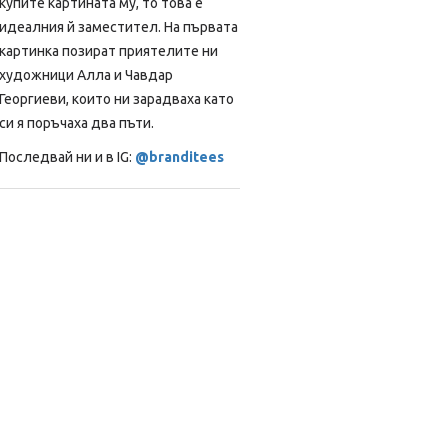
купите картината му, то това е
идеалния й заместител. На първата
картинка позират приятелите ни
художници Алла и Чавдар
Георгиеви, които ни зарадваха като
си я поръчаха два пъти.
Последвай ни и в IG:
@branditees