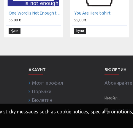
One Word Is Not Enough t-shirt
You Are Here t-shirt
55,00 €
55,00 €
Купи
Купи
АКАУНТ
БЮЛЕТИН
Моят профил
Абонирайте с
Поръчки
Бюлетин
Прочел съм 
 any sticky messages such as cookie notices, special promotion