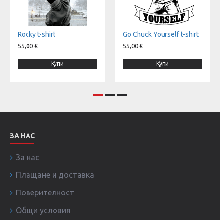
Rocky t-shirt
Go Chuck Yourself t-shirt
55,00 €
55,00 €
Купи
Купи
ЗА НАС
За нас
Плащане и доставка
Поверителност
Общи условия