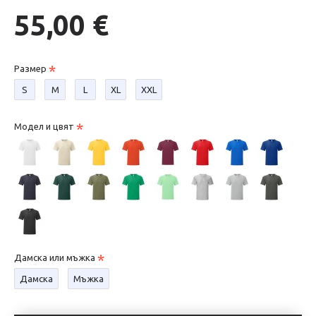
55,00 €
Размер
S
М
L
XL
XXL
Модел и цвят
Дамска или мъжка
Дамска
Мъжка