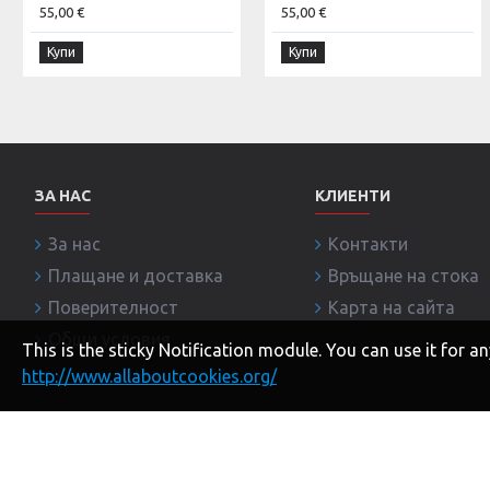
55,00 €
55,00 €
Купи
Купи
ЗА НАС
КЛИЕНТИ
За нас
Контакти
Плащане и доставка
Връщане на стока
Поверителност
Карта на сайта
Общи условия
This is the sticky Notification module. You can use it for
http://www.allaboutcookies.org/
Copyright © 2020, BRANDITI.COM, Всички права запазе