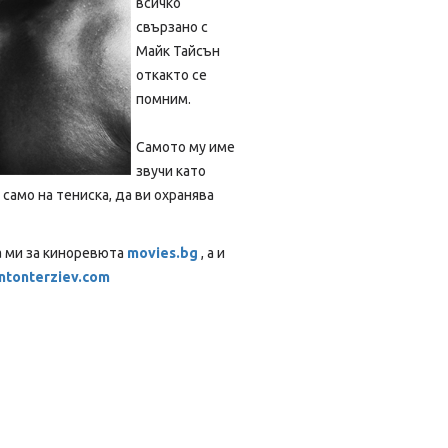
всичко
свързано с
Майк Тайсън
откакто се
помним.
Самото му име
звучи като
само на тениска, да ви охранява
а ми за киноревюта
movies.bg
, а и
ntonterziev.com