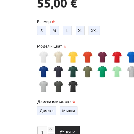
55,00 €
Размер
S
М
L
XL
XXL
Модел и цвят
Дамска или мъжка
Дамска
Мъжка
КУПИ