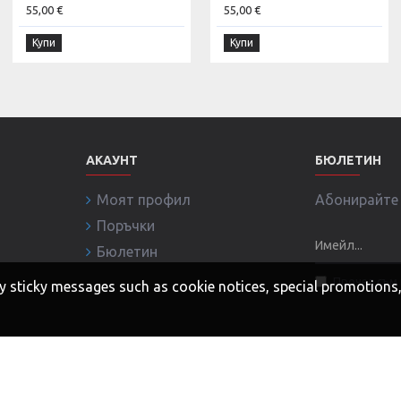
55,00 €
55,00 €
Купи
Купи
АКАУНТ
БЮЛЕТИН
Моят профил
Абонирайте с
Поръчки
Бюлетин
Прочел съм 
 any sticky messages such as cookie notices, special promotion
ни!