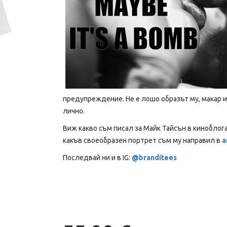
предупреждение. Не е лошо образът му, макар и 
лично.
Виж какво съм писал за Майк Тайсън в киноблог
какъв своеобразен портрет съм му направил в
a
Последвай ни и в IG:
@branditees