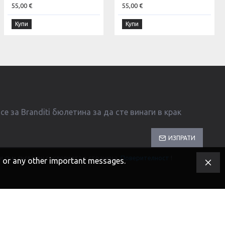
55,00 €
55,00 €
Купи
Купи
е за Branditi бюлетина за да сте винаги в крак
ИЗПРАТИ
и съм съгласен с условията в страница
Поверителност
!
s, or any other important messages.
Разработка и SEO от DIGIFY.BG