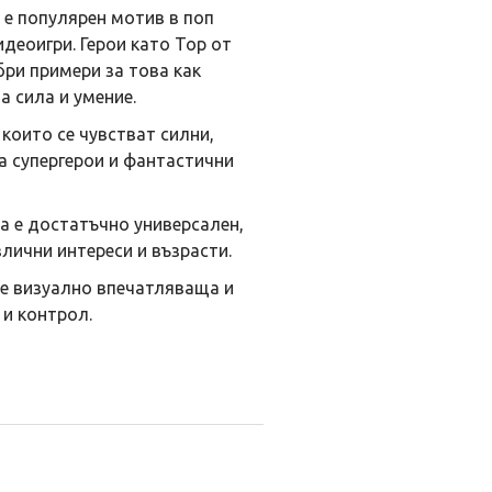
 е популярен мотив в поп
деоигри. Герои като Тор от
бри примери за това как
а сила и умение.
 които се чувстват силни,
а супергерои и фантастични
а е достатъчно универсален,
злични интереси и възрасти.
" е визуално впечатляваща и
 и контрол.