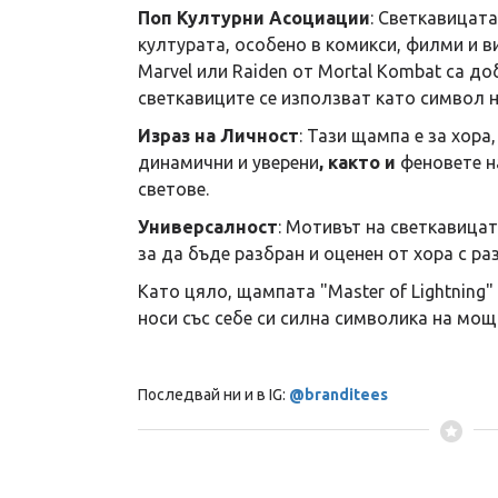
Поп Културни Асоциации
: Светкавицата
културата, особено в комикси, филми и ви
Marvel или Raiden от Mortal Kombat са до
светкавиците се използват като символ н
Израз на Личност
: Тази щампа е за хора,
динамични и уверени
, както и
феновете н
светове.
Универсалност
: Мотивът на светкавицат
за да бъде разбран и оценен от хора с ра
Като цяло, щампата "Master of Lightning
носи със себе си силна символика на мощ
Последвай ни и в IG:
@branditees