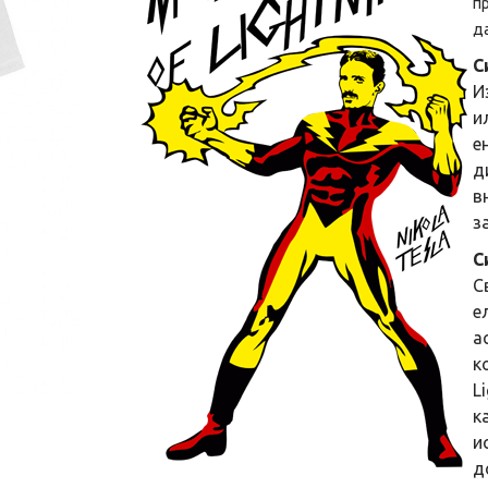
пр
да
С
И
и
е
д
в
з
С
С
е
а
к
L
к
и
д