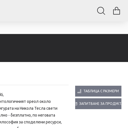
ТАБЛИЦА С РАЗМЕРИ
ti,
итологичният ореол около
ЗАПИТВАНЕ ЗА ПРОДУКТА
гурата на Никола Тесла свети
лно - безплатно, по неговата
илософия за споделени ресурси,