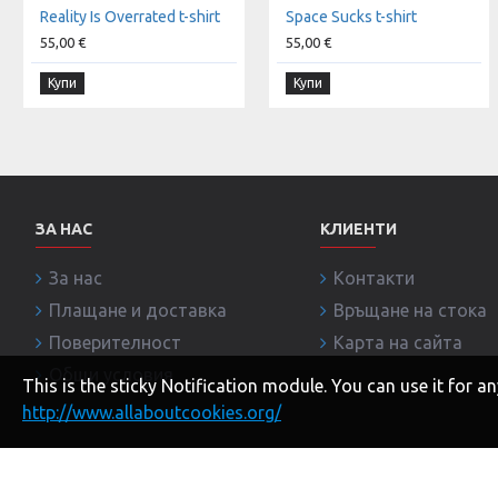
Reality Is Overrated t-shirt
Space Sucks t-shirt
55,00 €
55,00 €
Купи
Купи
ЗА НАС
КЛИЕНТИ
За нас
Контакти
Плащане и доставка
Връщане на стока
Поверителност
Карта на сайта
Общи условия
This is the sticky Notification module. You can use it for
http://www.allaboutcookies.org/
Copyright © 2020, BRANDITI.COM, Всички права запазе