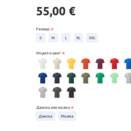
55,00 €
Размер
S
М
L
XL
XXL
Модел и цвят
Дамска или мъжка
Дамска
Мъжка