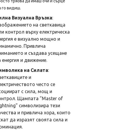
осто трябва да имаш очи и сърце
 го видиш.
илна Визуална Връзка
:
зображението на светкавица
ли контрол върху електрическа
нергия е визуално мощно и
инамично. Привлича
ниманието и създава усещане
а енергия и движение.
имволика на Силата
:
веткавиците и
лектричеството често се
социират с сила, мощ и
онтрол. Щампата "Master of
ightning" символизира тези
ачества и привлича хора, които
скат да изразят своята сила и
оминация.