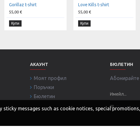
Gorillaz t-shirt
Love Kills t-shirt
55,00 €
55,00 €
Купи
Купи
АКАУНТ
БЮЛЕТИН
Моят профил
Абонирайте с
Поръчки
Бюлетин
Прочел съм 
 any sticky messages such as cookie notices, special promotion
ни!