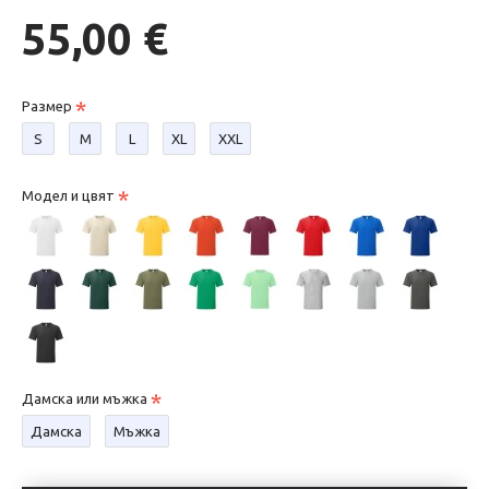
55,00 €
Размер
S
М
L
XL
XXL
Модел и цвят
Дамска или мъжка
Дамска
Мъжка