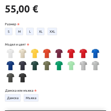
55,00 €
Размер
S
М
L
XL
XXL
Модел и цвят
Дамска или мъжка
Дамска
Мъжка