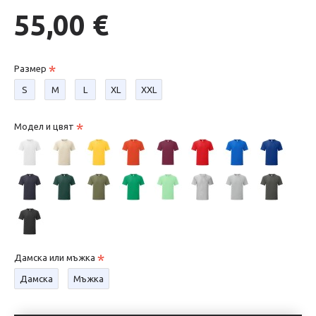
55,00 €
Размер
S
М
L
XL
XXL
Модел и цвят
Дамска или мъжка
Дамска
Мъжка