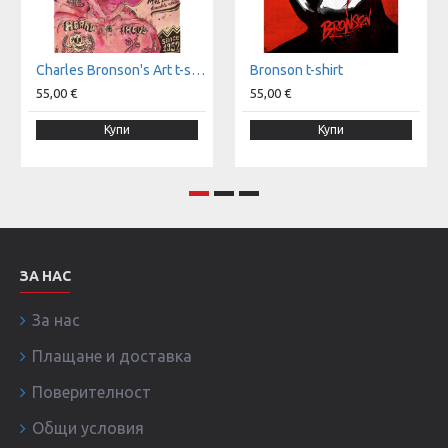
Charles Bronson's Art t-shirt
Bronson t-shirt
55,00 €
55,00 €
Купи
Купи
ЗА НАС
За нас
Плащане и доставка
Поверителност
Общи условия