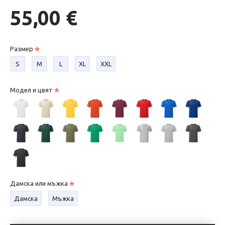
55,00 €
Размер
S
М
L
XL
XXL
Модел и цвят
Дамска или мъжка
Дамска
Мъжка