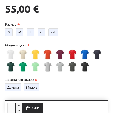
55,00 €
Размер
S
М
L
XL
XXL
Модел и цвят
Дамска или мъжка
Дамска
Мъжка
КУПИ