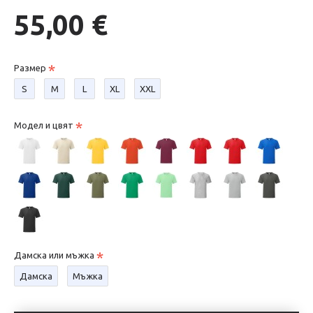
55,00 €
Размер
S
М
L
XL
XXL
Модел и цвят
Дамска или мъжка
Дамска
Мъжка