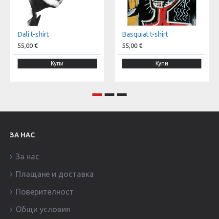
Dali t-shirt
Basquiat t-shirt
55,00 €
55,00 €
Купи
Купи
ЗА НАС
За нас
Плащане и доставка
Поверителност
Общи условия