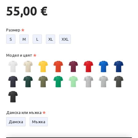
55,00 €
Размер
S
М
L
XL
XXL
Модел и цвят
Дамска или мъжка
Дамска
Мъжка