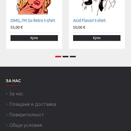
OMG, I'M So Retro t-shirt
Acid Flavor! t-shirt
55,00 €
50,00 €
Купи
Купи
ЗА НАС
За нас
Плащане и доставка
Поверителност
Общи условия