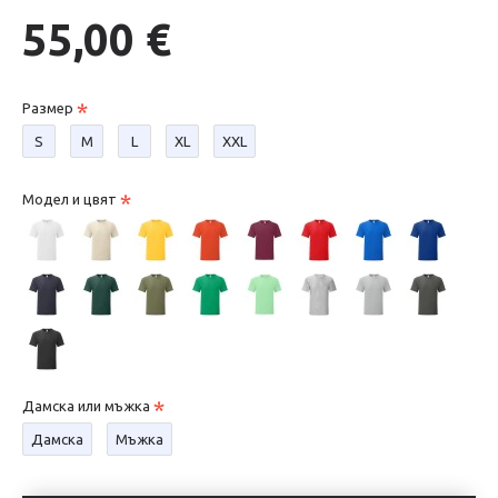
55,00 €
Размер
S
М
L
XL
XXL
Модел и цвят
Дамска или мъжка
Дамска
Мъжка