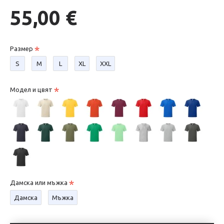
55,00 €
Размер
S
М
L
XL
XXL
Модел и цвят
Дамска или мъжка
Дамска
Мъжка