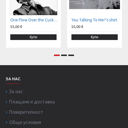
One Flew Over the Cuckoo's Nest t-shirt
You Talking To Me? t-shirt
55,00 €
55,00 €
Купи
Купи
ЗА НАС
За нас
Плащане и доставка
Поверителност
Общи условия