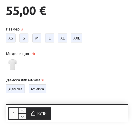
55,00 €
Размер
XS
S
М
L
XL
XXL
Модел и цвят
Дамска или мъжка
Дамска
Мъжка
КУПИ