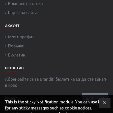
Връщане на стока
Карта на сайта
АКАУНТ
Моят профил
Поръчки
Бюлетин
БЮЛЕТИН
Абонирайте се за Branditi бюлетина за да сте винаги
в крак
ИЗПРАТИ
This is the sticky Notification module. You can use it
for any sticky messages such as cookie notices,
Прочел съм и съм съгласен с условията в страница