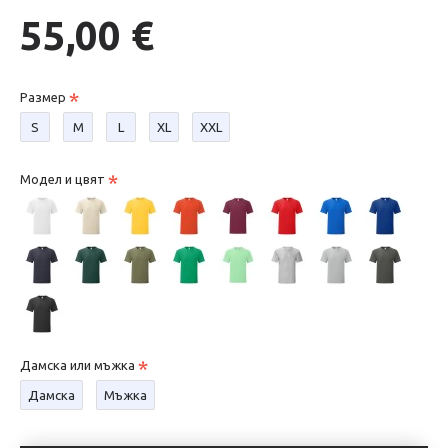
55,00 €
Размер
S
М
L
XL
XXL
Модел и цвят
Дамска или мъжка
Дамска
Мъжка