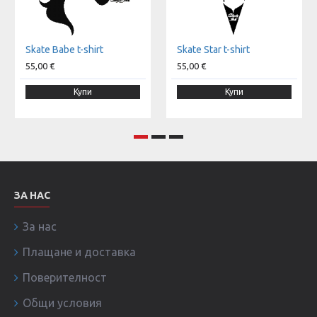
Skate Babe t-shirt
Skate Star t-shirt
55,00 €
55,00 €
Купи
Купи
ЗА НАС
За нас
Плащане и доставка
Поверителност
Общи условия