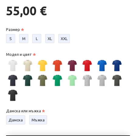
55,00 €
Размер
S
М
L
XL
XXL
Модел и цвят
Дамска или мъжка
Дамска
Мъжка