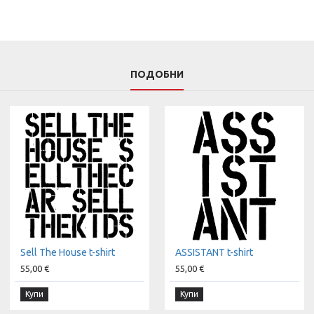
ПОДОБНИ
Sell The House t-shirt
ASSISTANT t-shirt
55,00 €
55,00 €
Купи
Купи