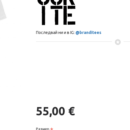
Последвай ни и в IG:
@branditees
55,00 €
Размер