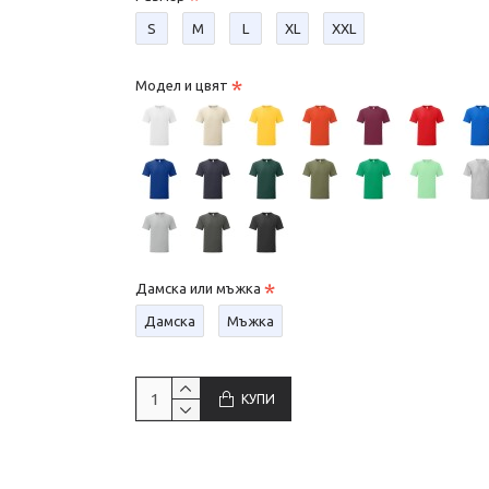
S
М
L
XL
XXL
Модел и цвят
Дамска или мъжка
Дамска
Мъжка
КУПИ