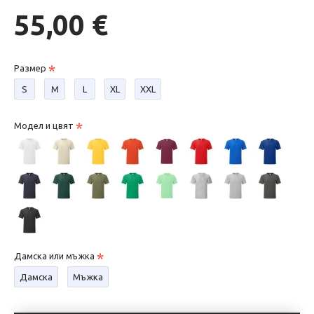
55,00 €
Размер
S
М
L
XL
XXL
Модел и цвят
Дамска или мъжка
Дамска
Мъжка