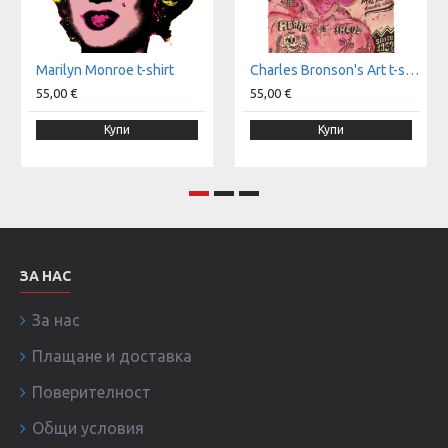
Marilyn Monroe t-shirt
Charles Bronson's Art t-shirt
55,00 €
55,00 €
Купи
Купи
ЗА НАС
За нас
Плащане и доставка
Поверителност
Общи условия