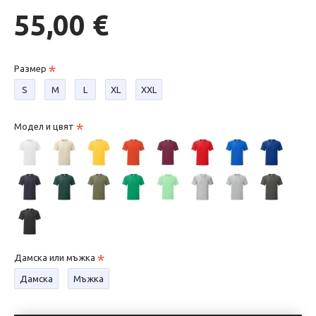
55,00 €
Размер
S
М
L
XL
XXL
Модел и цвят
Дамска или мъжка
Дамска
Мъжка