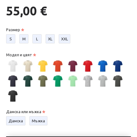
55,00 €
Размер
S
М
L
XL
XXL
Модел и цвят
Дамска или мъжка
Дамска
Мъжка