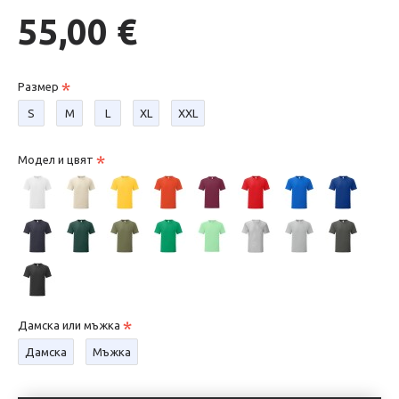
55,00 €
Размер
S
М
L
XL
XXL
Модел и цвят
Дамска или мъжка
Дамска
Мъжка