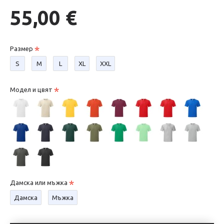
55,00 €
Размер
S
М
L
XL
XXL
Модел и цвят
Дамска или мъжка
Дамска
Мъжка