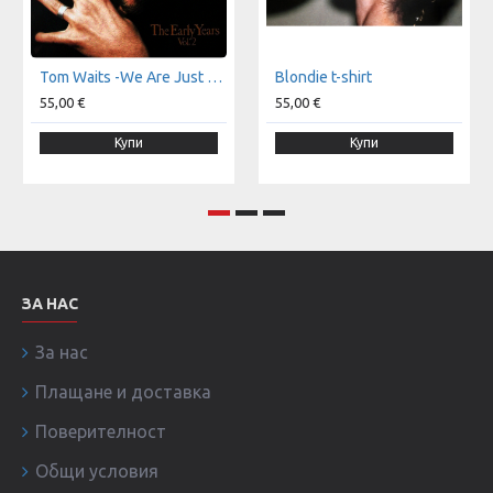
Tom Waits -We Are Just Monkeys With Money And Guns t-shirt
Blondie t-shirt
55,00 €
55,00 €
Купи
Купи
ЗА НАС
За нас
Плащане и доставка
Поверителност
Общи условия