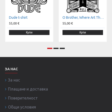
Dude t-shirt
O Brother, Where Art Thou? t-shirt
55,00 €
55,00 €
Купи
Купи
ЗА НАС
За нас
Плащане и доставка
Поверителност
Общи условия