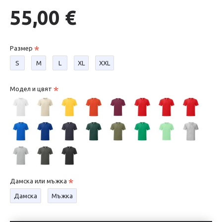
55,00 €
Размер
S
М
L
XL
XXL
Модел и цвят
Дамска или мъжка
Дамска
Мъжка