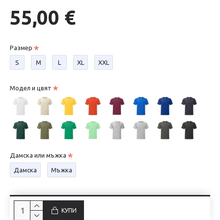
55,00 €
Размер
S
М
L
XL
XXL
Модел и цвят
Дамска или мъжка
Дамска
Мъжка
КУПИ