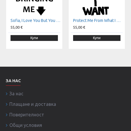
Sofia, I Love You But You Are Bringing Me Down t-shirt
Protect Me From What I Want t-shirt
55,00 €
55,00 €
Купи
Купи
ЗА НАС
За нас
Плащане и доставка
Поверителност
Общи условия