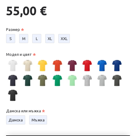
55,00 €
Размер
S
М
L
XL
XXL
Модел и цвят
Дамска или мъжка
Дамска
Мъжка