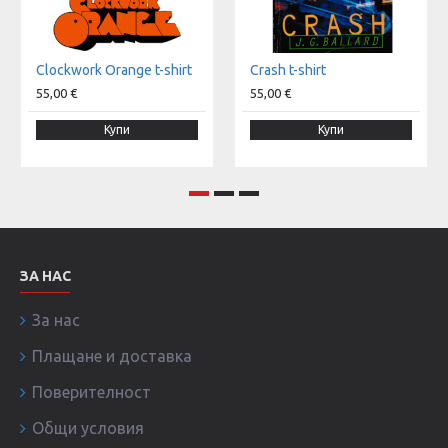
Clockwork Orange t-shirt
Crash t-shirt
55,00 €
55,00 €
Купи
Купи
ЗА НАС
За нас
Плащане и доставка
Поверителност
Общи условия