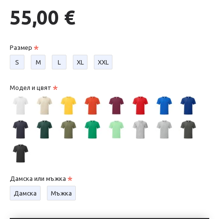
55,00 €
Размер
S
М
L
XL
XXL
Модел и цвят
Дамска или мъжка
Дамска
Мъжка