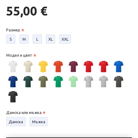
55,00 €
Размер
S
М
L
XL
XXL
Модел и цвят
Дамска или мъжка
Дамска
Мъжка