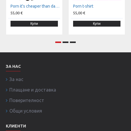
Porn it's cheaper than dating t-shirt
Porn t-shirt
55,00 €
55,00 €
Купи
Купи
ЗА НАС
За нас
Плащане и доставка
Поверителност
Общи условия
КЛИЕНТИ