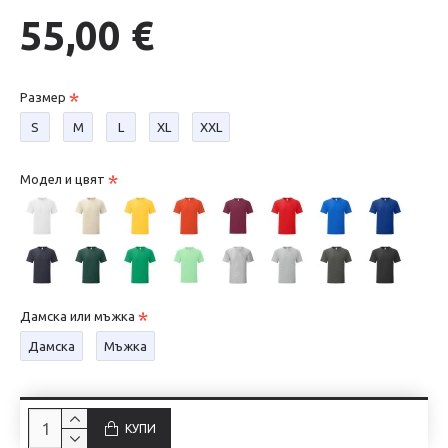
55,00 €
Размер
S
М
L
XL
XXL
Модел и цвят
Дамска или мъжка
Дамска
Мъжка
КУПИ