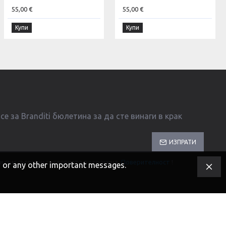
55,00 €
55,00 €
Купи
Купи
е за Branditi бюлетина за да сте винаги в крак
ИЗПРАТИ
и съм съгласен с условията в страница
Поверителност
!
s, or any other important messages.
Разработка и SEO от DIGIFY.BG