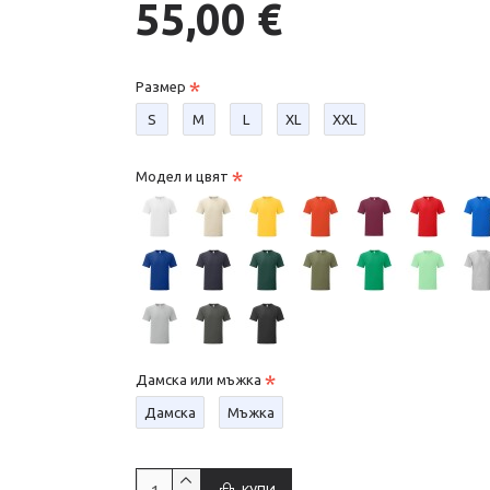
55,00 €
Размер
S
М
L
XL
XXL
Модел и цвят
Дамска или мъжка
Дамска
Мъжка