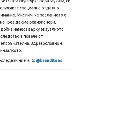
ветската скуптурка Вера Мухина, си
аслужават специално отделно
нимание. Мислим, че посланието е
но. Без да сме ревизионери,
одобна намеса върху визуалното
аследство е повече от
репоръчителна. Здравословно е,
ай-малкото.
следвай ни и в IG:
@branditees