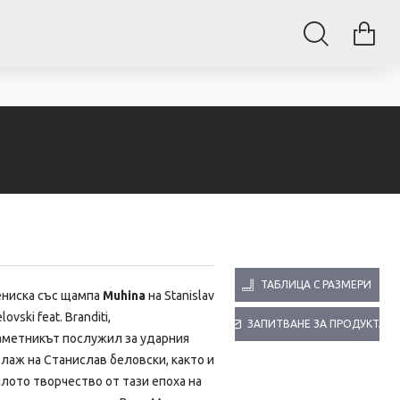
ТАБЛИЦА С РАЗМЕРИ
ениска със щампа
Muhina
на Stanislav
lovski feat. Branditi,
ЗАПИТВАНЕ ЗА ПРОДУКТА
аметникът послужил за ударния
лаж на Станислав беловски, както и
лото творчество от тази епоха на