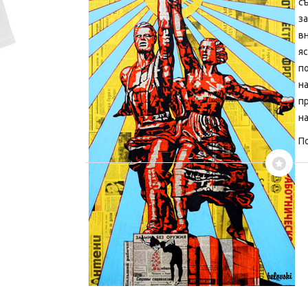
съ
з
в
яс
п
н
п
н
По