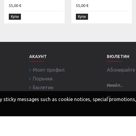
55,00 €
55,00 €
Купи
Купи
АКАУНТ
БЮЛЕТИН
Моят профил
Абонирайте с
Поръчки
Бюлетин
Прочел съм 
 any sticky messages such as cookie notices, special promotion
ни!