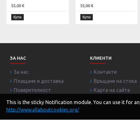
55,00 €
55,00 €
Купи
Купи
ЗА НАС
КЛИЕНТИ
За нас
Контакти
Плащане и доставка
Връщане на стока
Поверителност
Карта на сайта
Общи условия
This is the sticky Notification module. You can use it for
http://www.allaboutcookies.org/
Copyright © 2020, BRANDITI.COM, Всички права запазе