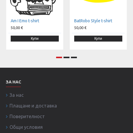
Am I Emo t-shirt
BatRobo Style t-shirt
50,00 €
50,00 €
Купи
Купи
ЗА НАС
За нас
Плащане и доставка
Поверителност
Общи условия