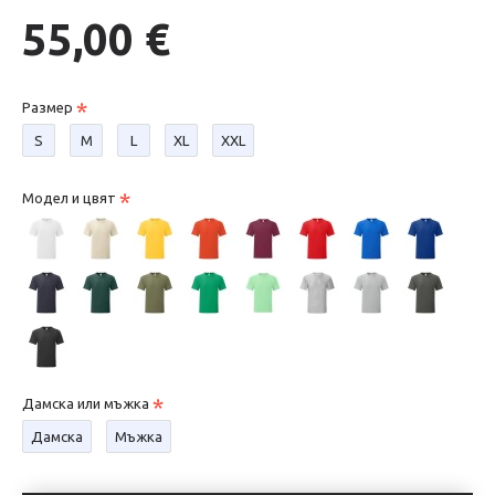
55,00 €
Размер
S
М
L
XL
XXL
Модел и цвят
Дамска или мъжка
Дамска
Мъжка