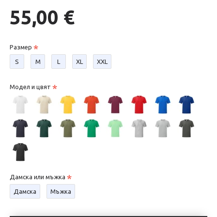
55,00 €
Размер
S
М
L
XL
XXL
Модел и цвят
Дамска или мъжка
Дамска
Мъжка