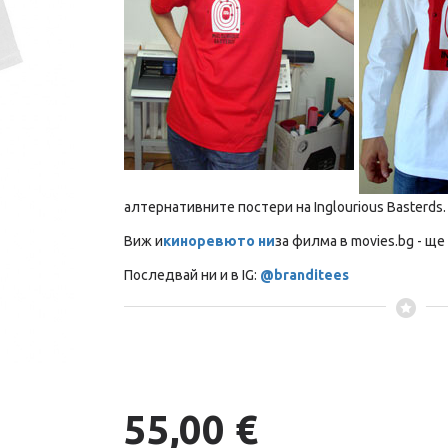
алтернативните постери на Inglourious Basterds.
Виж и
киноревюто ни
за филма в movies.bg - ще
Последвай ни и в IG:
@branditees
55,00 €