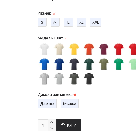
Размер
S
М
L
XL
XXL
Модел и цвят
Дамска или мъжка
Дамска
Мъжка
КУПИ