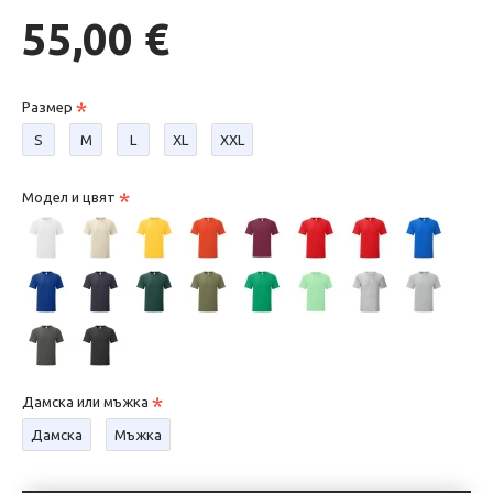
55,00 €
Размер
S
М
L
XL
XXL
Модел и цвят
Дамска или мъжка
Дамска
Мъжка