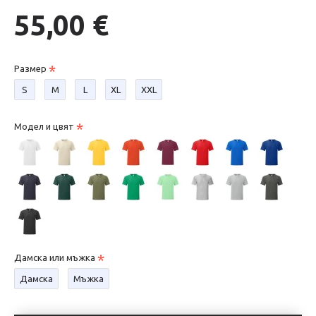
55,00 €
Размер
S
М
L
XL
XXL
Модел и цвят
Дамска или мъжка
Дамска
Мъжка