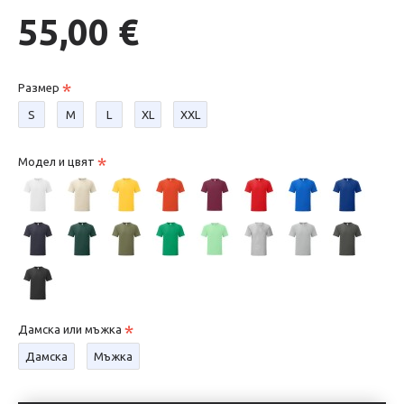
55,00 €
Размер
S
М
L
XL
XXL
Модел и цвят
Дамска или мъжка
Дамска
Мъжка