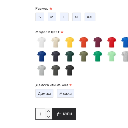
Размер
S
М
L
XL
XXL
Модел и цвят
Дамска или мъжка
Дамска
Мъжка
КУПИ