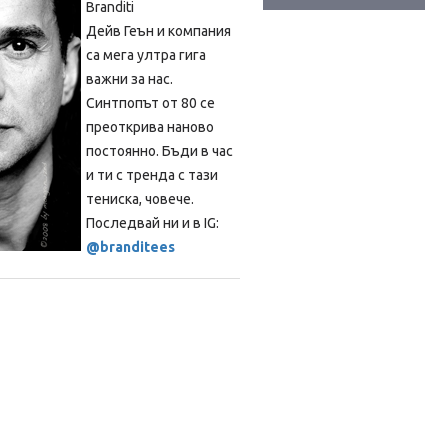
Branditi
Дейв Геън и компания
са мега ултра гига
важни за нас.
Синтпопът от 80 се
преоткрива наново
постоянно. Бъди в час
и ти с тренда с тази
тениска, човече.
Последвай ни и в IG:
@branditees