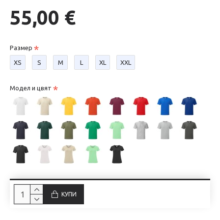
55,00 €
Размер
XS
S
М
L
XL
XXL
Модел и цвят
КУПИ