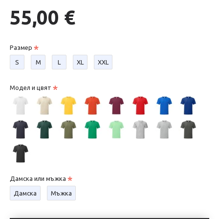
55,00 €
Размер
S
М
L
XL
XXL
Модел и цвят
Дамска или мъжка
Дамска
Мъжка