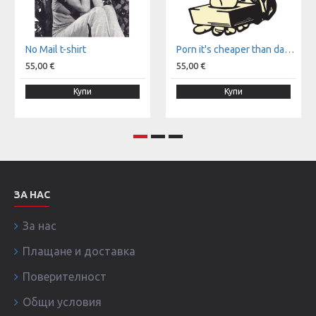
No Mail t-shirt
Porn it's cheaper than dating t-shirt
55,00 €
55,00 €
Купи
Купи
ЗА НАС
За нас
Плащане и доставка
Поверителност
Общи условия