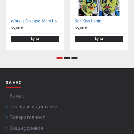
Work Is Disease-Marx t-shirt
Soc Kiss t-shirt
55,00 €
55,00 €
Купи
Купи
ЗА НАС
За нас
Плащане и доставка
Поверителност
Общи условия