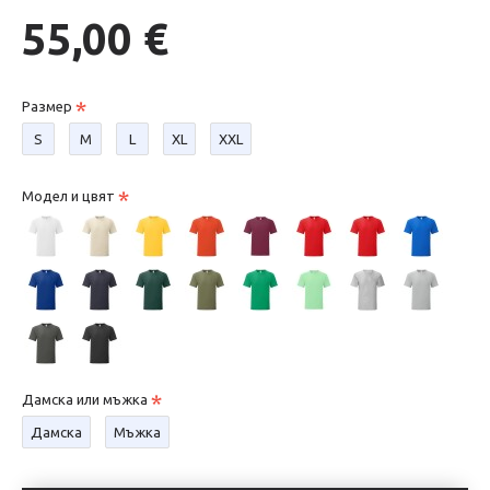
55,00 €
Размер
S
М
L
XL
XXL
Модел и цвят
Дамска или мъжка
Дамска
Мъжка