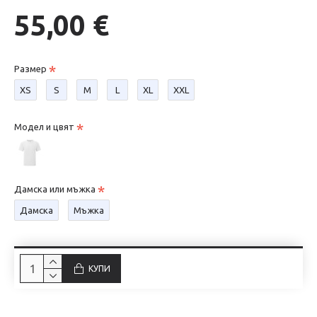
55,00 €
Размер
XS
S
М
L
XL
XXL
Модел и цвят
Дамска или мъжка
Дамска
Мъжка
КУПИ