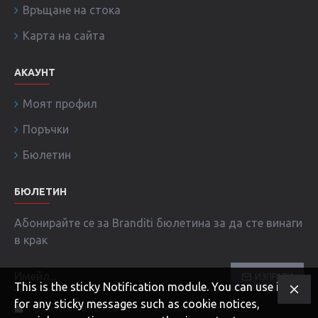
Връщане на стока
Карта на сайта
АКАУНТ
Моят профил
Поръчки
Бюлетин
БЮЛЕТИН
Абонирайте се за Branditi бюлетина за да сте винаги
в крак
ИЗПРАТИ
This is the sticky Notification module. You can use it
for any sticky messages such as cookie notices,
Прочел съм и съм съгласен с условията в страница