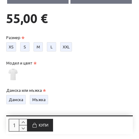
55,00 €
Размер
XS
S
М
L
XXL
Модел и цвят
Дамска или мъжка
Дамска
Мъжка
КУПИ