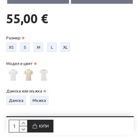
55,00 €
Размер
XS
S
М
L
XL
Модел и цвят
Дамска или мъжка
Дамска
Мъжка
КУПИ