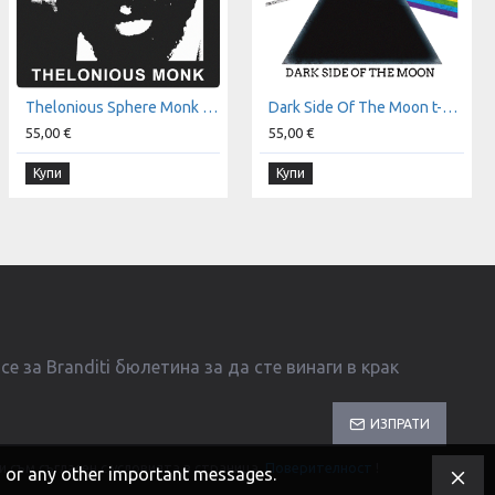
Thelonious Sphere Monk t-shirt
Dark Side Of The Moon t-shirt
55,00 €
55,00 €
Купи
Купи
е за Branditi бюлетина за да сте винаги в крак
ИЗПРАТИ
и съм съгласен с условията в страница
Поверителност
!
s, or any other important messages.