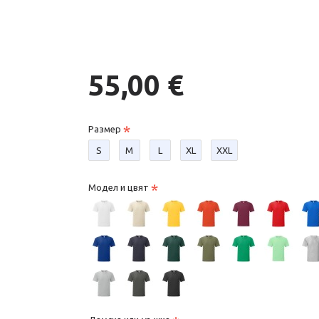
55,00 €
Размер
S
М
L
XL
XXL
Модел и цвят