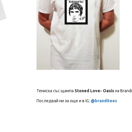
Тениска със щампа
Stoned Love- Oasis
на Brandi
Последвай ни за още и в IG:
@branditees