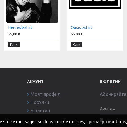
Heroes t-shirt
Oasis t-shirt
55,00 €
55,00 €
Купи
Купи
АКАУНТ
БЮЛЕТИН
Моят профил
Абонирайте с
Поръчки
Бюлетин
Прочел съм 
 any sticky messages such as cookie notices, special promotion