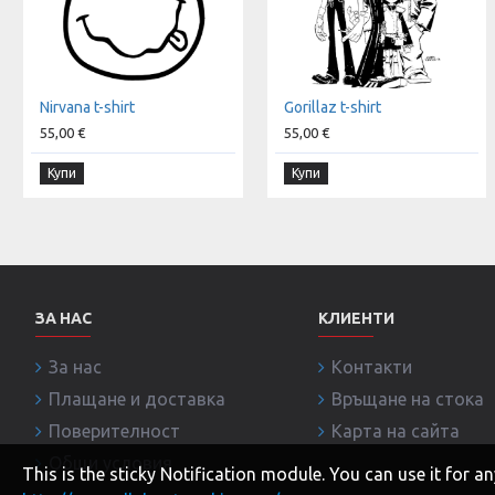
Nirvana t-shirt
Gorillaz t-shirt
55,00 €
55,00 €
Купи
Купи
ЗА НАС
КЛИЕНТИ
За нас
Контакти
Плащане и доставка
Връщане на стока
Поверителност
Карта на сайта
Общи условия
This is the sticky Notification module. You can use it for