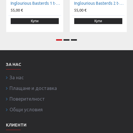
Inglourious Basterds 1 t-shirt
Inglourious Basterds 2 t-shirt
55,00 €
55,00 €
Купи
Купи
ЗА НАС
За нас
Плащане и доставка
Поверителност
Общи условия
КЛИЕНТИ