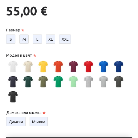
55,00 €
Размер
S
М
L
XL
XXL
Модел и цвят
Дамска или мъжка
Дамска
Мъжка