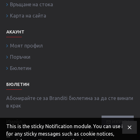
Връщане на стока
Карта на сайта
АКАУНТ
Моят профил
Поръчки
Бюлетин
БЮЛЕТИН
Абонирайте се за Branditi бюлетина за да сте винаги
в крак
ИЗПРАТИ
This is the sticky Notification module. You can use it
for any sticky messages such as cookie notices,
Прочел съм и съм съгласен с условията в страница