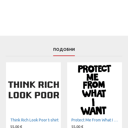
ПОДОБНИ
Think Rich Look Poor t-shirt
Protect Me From What I Want t-shirt
55,00 €
55,00 €