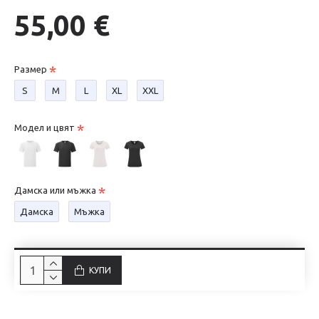
55,00 €
Размер
S
М
L
XL
XXL
Модел и цвят
Дамска или мъжка
Дамска
Мъжка
КУПИ