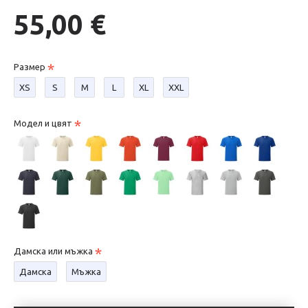
55,00 €
Размер
XS
S
М
L
XL
XXL
Модел и цвят
Дамска или мъжка
Дамска
Мъжка