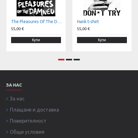
The Pleasures Of The Damned t-shirt
Hank t-shirt
55,00 €
55,00 €
Купи
Купи
ЗА НАС
За нас
Плащане и доставка
Поверителност
Общи условия